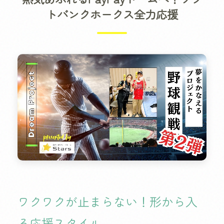
Starsの沿革
トバンクホークス全力応援
メッセージ
役員紹介
求人・採用情報
大阪・関西エリアでの募集
関東エリアでの募集
九州エリアでの募集
ワクワクが止まらない！形から入
る応援スタイル