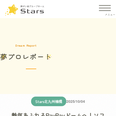
Dream Report
夢プロレポート
施設の違い
ご入居までの流れ
よくあるご質問
Stars北九州楠橋
2025/10/04
会社概要
熱気あふれるPayPayドームへ！ソフ