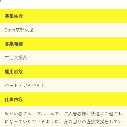
Starsの沿革
募集施設
メッセージ
Stars京都久世
役員紹介
募集職種
求人・採用情報
生活支援員
大阪・関西エリアでの募集
雇用形態
関東エリアでの募集
パート・アルバイト
九州エリアでの募集
仕事内容
障がい者グループホームで、ご入居者様が快適にお過ごし
になっていただけるように、身の回りの直接支援をしてい