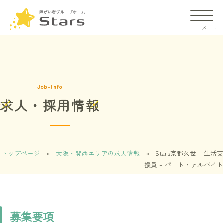
Job-Info
求人・採用情報
施設の違い
ご入居までの流れ
トップページ
»
大阪・関西エリアの求人情報
»
Stars京都久世 – 生活支
援員 – パート・アルバイト
よくあるご質問
会社概要
募集要項