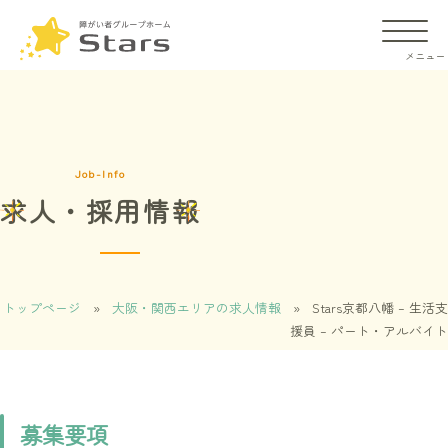
Job-Info
求人・採用情報
施設の違い
ご入居までの流れ
トップページ
»
大阪・関西エリアの求人情報
»
Stars京都八幡 – 生活支
援員 – パート・アルバイト
よくあるご質問
会社概要
募集要項