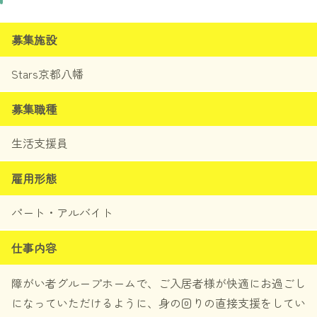
Starsの沿革
募集施設
メッセージ
Stars京都八幡
役員紹介
募集職種
求人・採用情報
生活支援員
大阪・関西エリアでの募集
雇用形態
関東エリアでの募集
パート・アルバイト
九州エリアでの募集
仕事内容
障がい者グループホームで、ご入居者様が快適にお過ごし
になっていただけるように、身の回りの直接支援をしてい